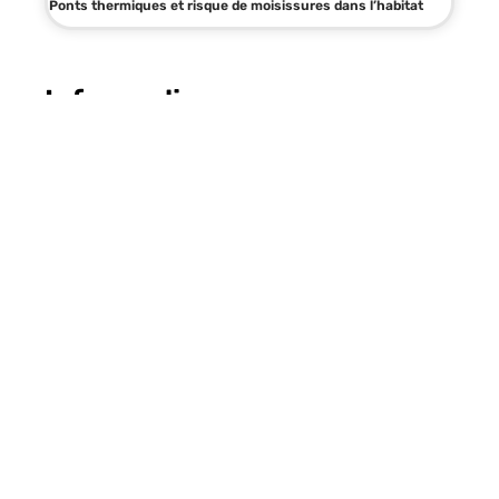
Ponts thermiques et risque de moisissures dans l’habitat
Infos en live
7 juillet 2026
Raffinement-et-Habitat simulateur
Déco : guide complet pour repenser
votre intérieur