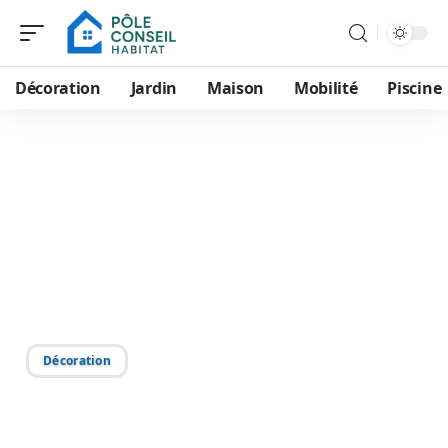
Décoration
Jardin
Maison
Mobilité
Piscine
07/07/2026
Raffinement-et-Habitat
simulateur Déco : guide
complet pour repenser
votre intérieur
Décoration