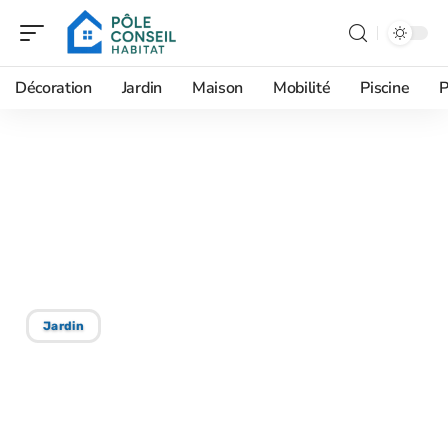
Décoration
Jardin
Maison
Mobilité
Piscine
P
28/12/2025
Rajeunir sol jardin :
astuces efficaces pour
rajeunir sol jardin
Jardin