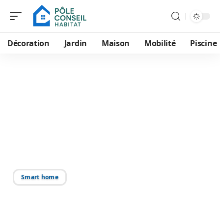
Décoration
Jardin
Maison
Mobilité
Piscine
27/07/2026
Conseils pour stationner
sa trottinette électrique
lors des achats en
magasin
Smart home