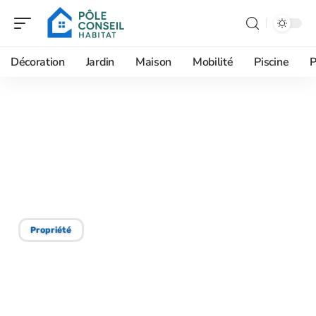
Décoration
Jardin
Maison
Mobilité
Piscine
P
16/12/2025
Installation toit : ordre
approprié pour réussir
son chantier !
Propriété