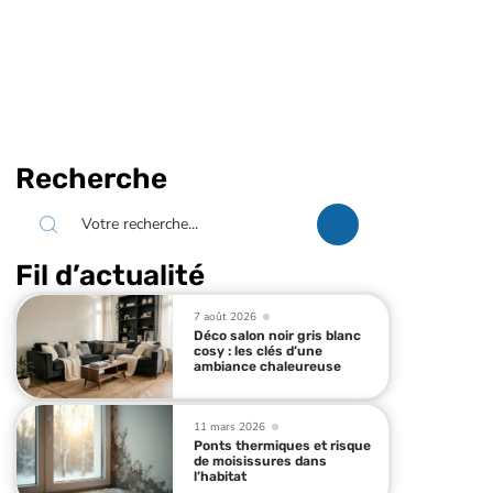
Recherche
Fil d’actualité
7 août 2026
Déco salon noir gris blanc
cosy : les clés d’une
ambiance chaleureuse
11 mars 2026
Ponts thermiques et risque
de moisissures dans
l’habitat