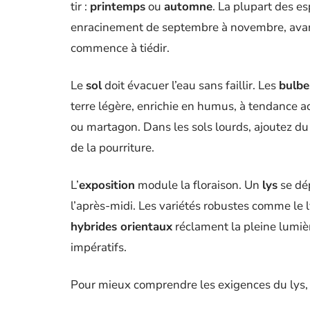
tir :
printemps
ou
automne
. La plupart des e
enracinement de septembre à novembre, avant 
commence à tiédir.
Le
sol
doit évacuer l’eau sans faillir. Les
bulbe
terre légère, enrichie en humus, à tendance ac
ou martagon. Dans les sols lourds, ajoutez du
de la pourriture.
L’
exposition
module la floraison. Un
lys
se dép
l’après-midi. Les variétés robustes comme le 
hybrides orientaux
réclament la pleine lumièr
impératifs.
Pour mieux comprendre les exigences du lys, v