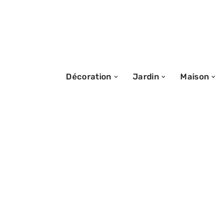
Décoration
Jardin
Maison
20/12/2025
Planter un lys : 
pratiques pour l
efficace