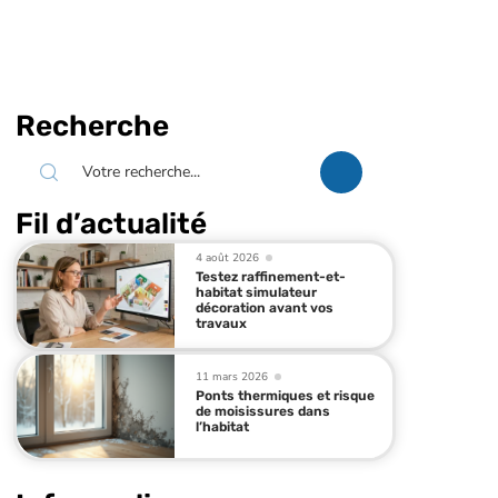
Recherche
Fil d’actualité
4 août 2026
Testez raffinement-et-
habitat simulateur
décoration avant vos
travaux
11 mars 2026
Ponts thermiques et risque
de moisissures dans
l’habitat