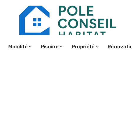
Mobilité
Piscine
Propriété
Rénovati
rée : signes qui
 pose est ratée