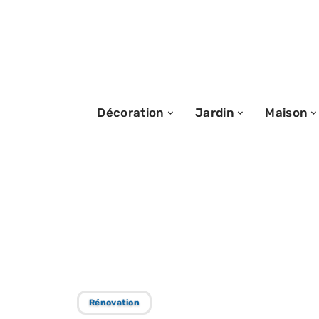
Décoration
Jardin
Maison
15/05/2026
Pose porte d’ent
montrent que la
Rénovation