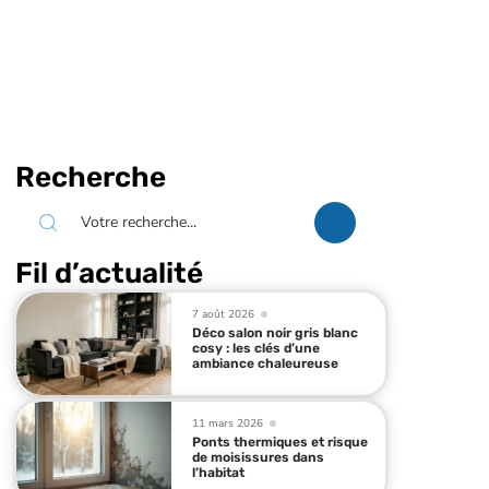
Recherche
Fil d’actualité
7 août 2026
Déco salon noir gris blanc
cosy : les clés d’une
ambiance chaleureuse
11 mars 2026
Ponts thermiques et risque
de moisissures dans
l’habitat