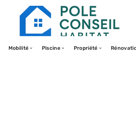
Mobilité
Piscine
Propriété
Rénovati
ien choisir son
s cultures
logiques