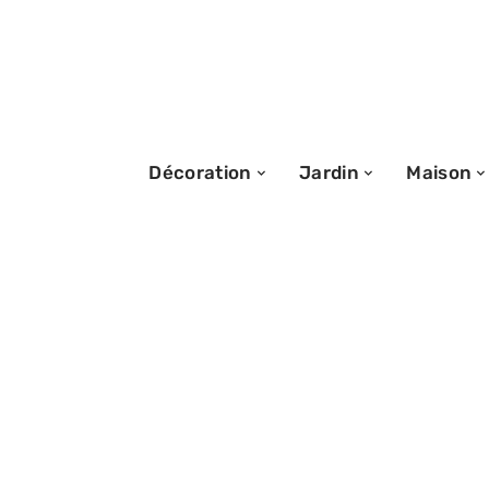
Décoration
Jardin
Maison
20/11/2025
Permaculture : b
paillage pour de
durables et éco