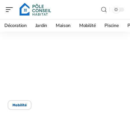
Décoration
Jardin
Maison
Mobilité
Piscine
P
18/01/2026
Déménagement : jours les
moins chers pour
embaucher des
déménageurs
Mobilité