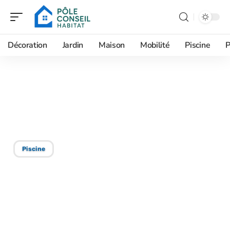
Décoration
Jardin
Maison
Mobilité
Piscine
P
06/01/2026
Peinture pour piscine en
béton : une nécessité ?
Piscine