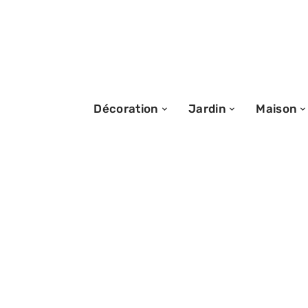
Décoration
Jardin
Maison
31/07/2026
Coût du nettoy
d’appartement : 
facteurs influe