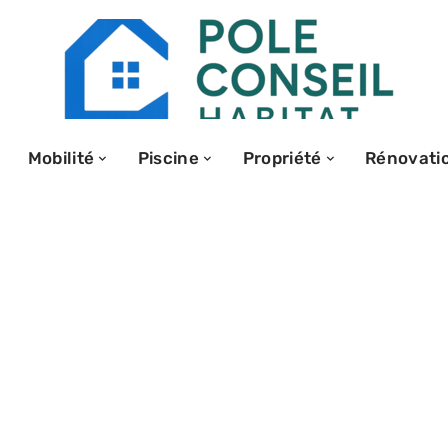
Mobilité
Piscine
Propriété
Rénovati
age
tarifs et
nts