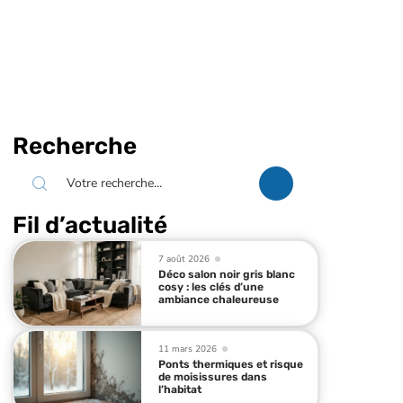
Recherche
Fil d’actualité
7 août 2026
Déco salon noir gris blanc
cosy : les clés d’une
ambiance chaleureuse
11 mars 2026
Ponts thermiques et risque
de moisissures dans
l’habitat