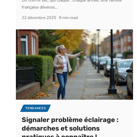
Un chiffre sec, qui claque : chaque année, une famille
française déverse
…
22 décembre 2025
9 min read
TENDANCES
Signaler problème éclairage :
démarches et solutions
pratiques à connaître !