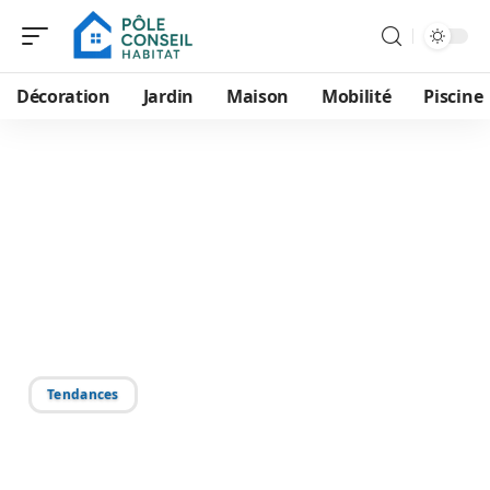
Décoration
Jardin
Maison
Mobilité
Piscine
30/11/2025
Chauffe-eau solaire :
fonctionnement la nuit,
avantages et
inconvénients
Tendances