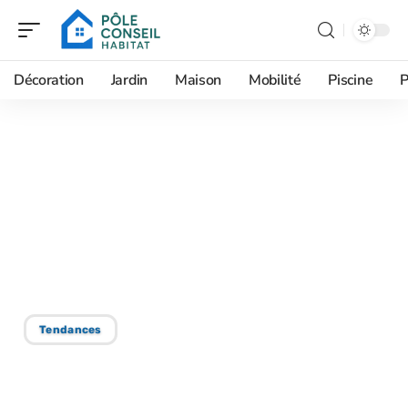
Décoration
Jardin
Maison
Mobilité
Piscine
P
17/09/2025
Avantages de
l’installation d’un
chauffe-eau
thermodynamique
Tendances