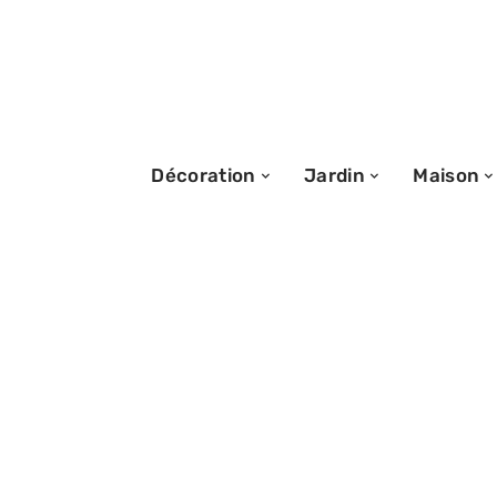
Décoration
Jardin
Maison
28/07/2026
Dimensions idéa
petite piscine : 
sélection et con