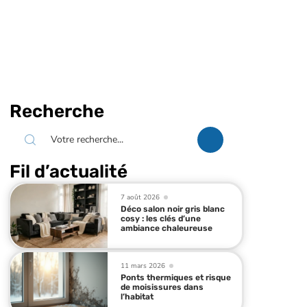
Recherche
Fil d’actualité
7 août 2026
Déco salon noir gris blanc
cosy : les clés d’une
ambiance chaleureuse
11 mars 2026
Ponts thermiques et risque
de moisissures dans
l’habitat