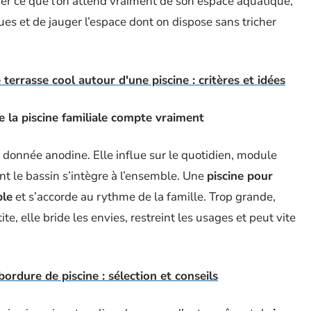
ifier ce que l’on attend vraiment de son espace aquatique,
es et de jauger l’espace dont on dispose sans tricher
rrasse cool autour d'une piscine : critères et idées
e la piscine familiale compte vraiment
donnée anodine. Elle influe sur le quotidien, module
nt le bassin s’intègre à l’ensemble. Une
piscine pour
ble
et s’accorde au rythme de la famille. Trop grande,
ite, elle bride les envies, restreint les usages et peut vite
ordure de piscine : sélection et conseils