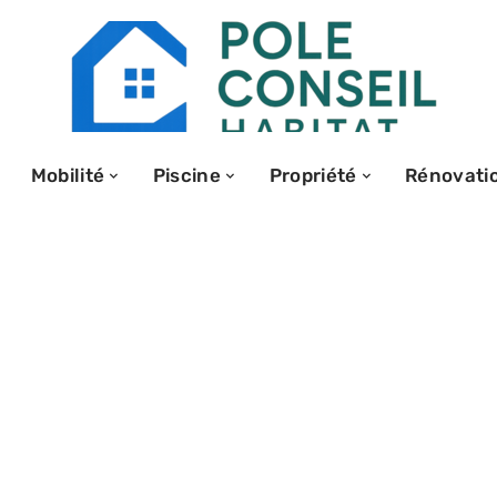
Mobilité
Piscine
Propriété
Rénovati
les pour une
critères de
seils