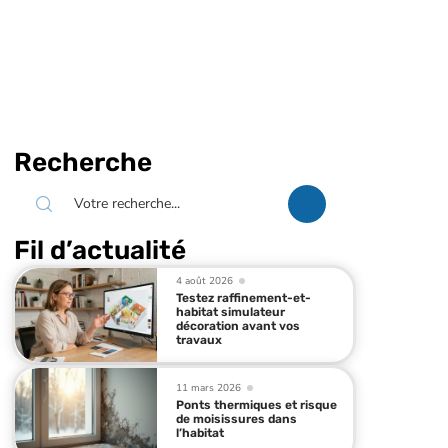
Recherche
Fil d’actualité
4 août 2026
Testez raffinement-et-
habitat simulateur
décoration avant vos
travaux
11 mars 2026
Ponts thermiques et risque
de moisissures dans
l’habitat