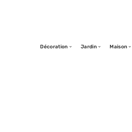
Décoration
Jardin
Maison
17/01/2026
Changement d’a
Rédiger une lett
professionnelle