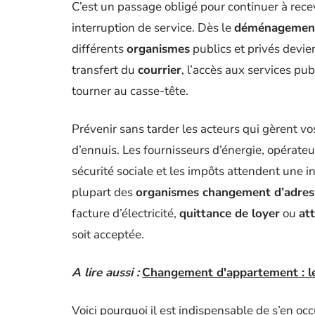
C’est un passage obligé pour continuer à recevo
interruption de service. Dès le
déménagemen
différents
organismes
publics et privés devie
transfert du
courrier
, l’accès aux services pu
tourner au casse-tête.
Prévenir sans tarder les acteurs qui gèrent vos
d’ennuis. Les fournisseurs d’énergie, opérate
sécurité sociale et les impôts attendent une i
plupart des
organismes changement d’adres
facture d’électricité,
quittance de loyer
ou
at
soit acceptée.
A lire aussi :
Changement d'appartement : le
Voici pourquoi il est indispensable de s’en occ