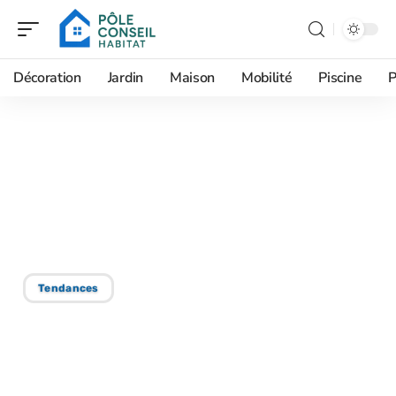
Décoration
Jardin
Maison
Mobilité
Piscine
P
16/09/2025
Avenir du bâtiment :
tendances et
perspectives d’évolution
Tendances