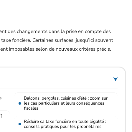
atent des changements dans la prise en compte des
taxe foncière. Certaines surfaces, jusqu’ici souvent
nnent imposables selon de nouveaux critères précis.
s
Balcons, pergolas, cuisines d’été : zoom sur
les cas particuliers et leurs conséquences
fiscales
 ?
Réduire sa taxe foncière en toute légalité :
conseils pratiques pour les propriétaires