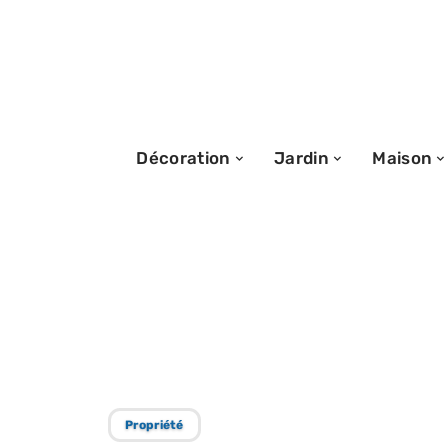
Décoration
Jardin
Maison
17/10/2025
Terrasse : est-e
Décryptage fisc
Propriété