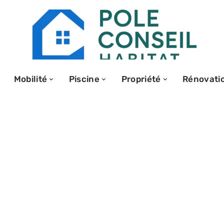
Mobilité
Piscine
Propriété
Rénovati
lle imposable ?
al en France