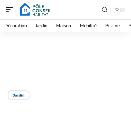
Décoration
Jardin
Maison
Mobilité
Piscine
P
24/08/2025
Drainage naturel de
terrain : techniques et
astuces efficaces
Jardin