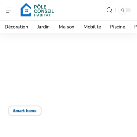
Décoration
Jardin
Maison
Mobilité
Piscine
P
11/12/2025
Polycarbonate :
avantages et
comparaison avec le verre
pour vous décider
Smart home