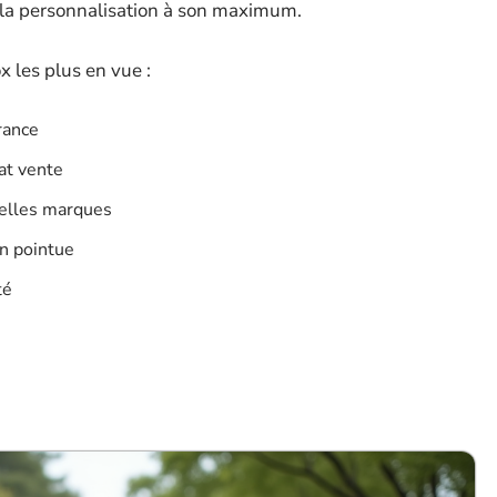
la personnalisation à son maximum.
x les plus en vue :
France
mat vente
velles marques
on pointue
té