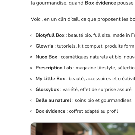
la gourmandise, quand
Box évidence
pousse 
Voici, en un clin d’œil, ce que proposent les bo
Biotyfull Box
: beauté bio, full size, made in 
Glowria
: tutoriels, kit complet, produits for
Nuoo Box
: cosmétiques naturels et bio, nou
Prescription Lab
: magazine lifestyle, sélecti
My Little Box
: beauté, accessoires et créativi
Glossybox
: variété, effet de surprise assuré
Belle au naturel
: soins bio et gourmandises
Box évidence
: coffret adapté au profil