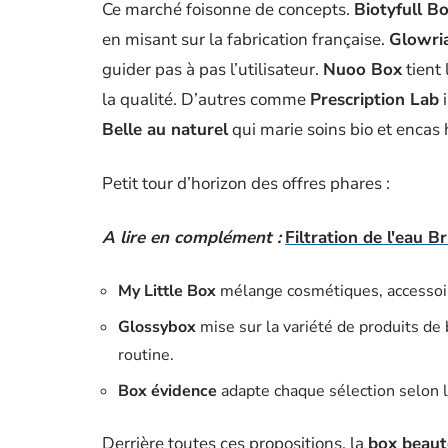
Ce marché foisonne de concepts.
Biotyfull B
en misant sur la fabrication française.
Glowri
guider pas à pas l’utilisateur.
Nuoo Box
tient 
la qualité. D’autres comme
Prescription Lab
i
Belle au naturel
qui marie soins bio et encas 
Petit tour d’horizon des offres phares :
A lire en complément :
Filtration de l'eau Br
My Little Box
mélange cosmétiques, accessoire
Glossybox
mise sur la variété de produits de
routine.
Box évidence
adapte chaque sélection selon le
Derrière toutes ces propositions, la
box beaut