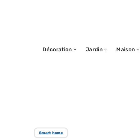
Décoration
Jardin
Maison
21/01/2026
Box : découvrir l
avantageuse pou
Smart home