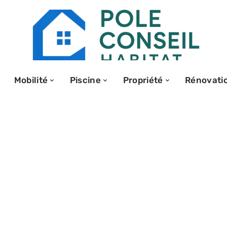
Mobilité
Piscine
Propriété
Rénovati
broderie pour
angeait vos
?