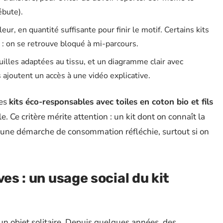
bute).
eur, en quantité suffisante pour finir le motif. Certains kits
 : on se retrouve bloqué à mi-parcours.
uilles adaptées au tissu, et un diagramme clair avec
s ajoutent un accès à une vidéo explicative.
des
kits éco-responsables avec toiles en coton bio et fils
. Ce critère mérite attention : un kit dont on connaît la
s une démarche de consommation réfléchie, surtout si on
ves : un usage social du kit
’un objet solitaire. Depuis quelques années, des