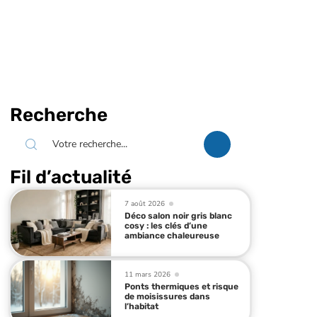
Recherche
Fil d’actualité
7 août 2026
Déco salon noir gris blanc
cosy : les clés d’une
ambiance chaleureuse
11 mars 2026
Ponts thermiques et risque
de moisissures dans
l’habitat