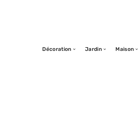
Décoration
Jardin
Maison
12/06/2026
Et si un simple 
débutant Kit ch
soirées d’hiver 