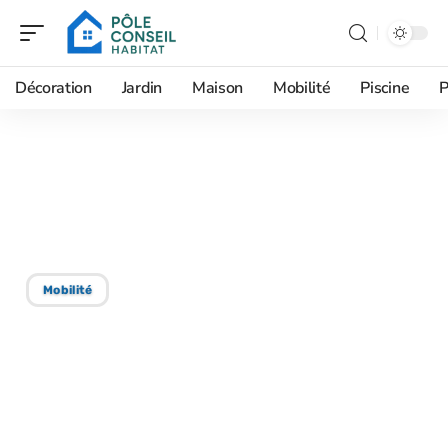
Décoration
Jardin
Maison
Mobilité
Piscine
P
04/09/2025
Aménagement d’intérieur
: les étapes clés à suivre
Mobilité